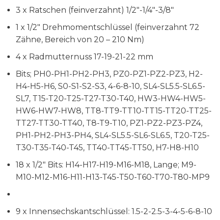
3 x Ratschen (feinverzahnt) 1/2″-1/4″-3/8″
1 x 1/2″ Drehmomentschlüssel (feinverzahnt 72
Zähne, Bereich von 20 – 210 Nm)
4 x Radmutternuss 17-19-21-22 mm
Bits; PH0-PH1-PH2-PH3, PZ0-PZ1-PZ2-PZ3, H2-
H4-H5-H6, S0-S1-S2-S3, 4-6-8-10, SL4-SL5.5-SL6.5-
SL7, T15-T20-T25-T27-T30-T40, HW3-HW4-HW5-
HW6-HW7-HW8, TT8-TT9-TT10-TT15-TT20-TT25-
TT27-TT30-TT40, T8-T9-T10, PZ1-PZ2-PZ3-PZ4,
PH1-PH2-PH3-PH4, SL4-SL5.5-SL6-SL6.5, T20-T25-
T30-T35-T40-T45, TT40-TT45-TT50, H7-H8-H10
18 x 1/2″ Bits: H14-H17-H19-M16-M18, Lange; M9-
M10-M12-M16-H11-H13-T45-T50-T60-T70-T80-MP9
9 x Innensechskantschlüssel: 1.5-2-2.5-3-4-5-6-8-10