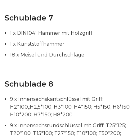
Schublade 7
1 x DIN1041 Hammer mit Holzgriff
1 x Kunststoffhammer
18 x Meisel und Durchschläge
Schublade 8
9 x Innensechskantschlüssel mit Griff:
H2*100,;H2,5*100; H3*100; H4*150; H5*150; H6*150;
H10*200; H7*150; H8*200
9 x Innensechsrundschlüssel mit Griff: T25*125;
T20*100; T15*100; T27*150; T10*100; T50*200;