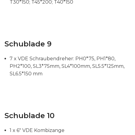
T30*150; T45*200; T40*150
Schublade 9
7 x VDE Schraubendreher: PH0*75, PH1*80,
PH2*100, SL3*75mm, SL4*100mm, SL5.5*125mm,
SL6.5*150 mm
Schublade 10
1 x 6″ VDE Kombizange