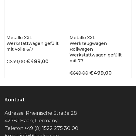
Metallo XXL
Metallo XXL
T
Werkstattwagen gefüllt
Werkzeugwagen
W
mit volle 6/7
Rollwagen
m
Werkstattwagen gefüllt
mit 77
Ursprünglicher
Aktueller
€
489,00
€
649,00
€
Preis
Preis
Ursprünglicher
Aktueller
€
499,00
€
649,00
war:
ist:
Preis
Preis
€649,00
€489,00.
war:
ist:
€649,00
€499,00.
Kontakt
Adresse: Rheinische Straße 28
42781 Haan, Germany
Telefon:
+49 (0) 1522 275 30 00
Email: info@toolcar.de