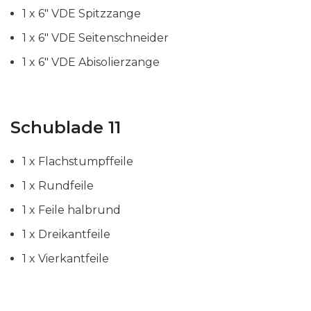
1 x 6″ VDE Spitzzange
1 x 6″ VDE Seitenschneider
1 x 6″ VDE Abisolierzange
Schublade 11
1 x Flachstumpffeile
1 x Rundfeile
1 x Feile halbrund
1 x Dreikantfeile
1 x Vierkantfeile