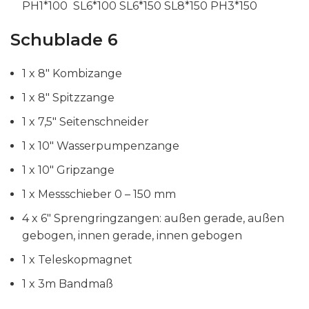
PH1*100 SL6*100 SL6*150 SL8*150 PH3*150
Schublade 6
1 x 8″ Kombizange
1 x 8″ Spitzzange
1 x 7,5″ Seitenschneider
1 x 10″ Wasserpumpenzange
1 x 10″ Gripzange
1 x Messschieber 0 – 150 mm
4 x 6″ Sprengringzangen: außen gerade, außen
gebogen, innen gerade, innen gebogen
1 x Teleskopmagnet
1 x 3m Bandmaß