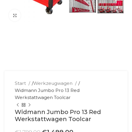
Klick zum Vergrößern
Start
/
Werkzeugwagen
/
Widmann Jumbo Pro 13 Red
Werkstattwagen Toolcar
Widmann Jumbo Pro 13 Red
Werkstattwagen Toolcar
Ursprünglicher
Aktueller
€
1.499,00