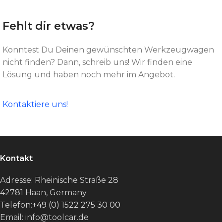
Fehlt dir etwas?
Konntest Du Deinen gewünschten Werkzeugwagen
nicht finden? Dann, schreib uns! Wir finden eine
Lösung und haben noch mehr im Angebot.
Kontaktiere uns!
Kontakt
Adresse: Rheinische Straße 28
42781 Haan, Germany
Telefon:
+49 (0) 1522 275 30 00
Email: info@toolcar.de