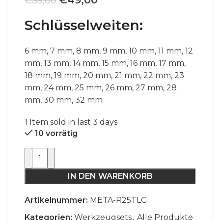
€
59,00
Preis
Preis
Schlüsselweiten:
war:
ist:
€59,00
€49,00.
6 mm, 7 mm, 8 mm, 9 mm, 10 mm, 11 mm, 12
mm, 13 mm, 14 mm, 15 mm, 16 mm, 17 mm,
18 mm, 19 mm, 20 mm, 21 mm, 22 mm, 23
mm, 24 mm, 25 mm, 26 mm, 27 mm, 28
mm, 30 mm, 32 mm
1
Item sold in last 3 days
10 vorrätig
IN DEN WARENKORB
Artikelnummer:
META-R25TLG
Kategorien:
Werkzeugsets
,
Alle Produkte