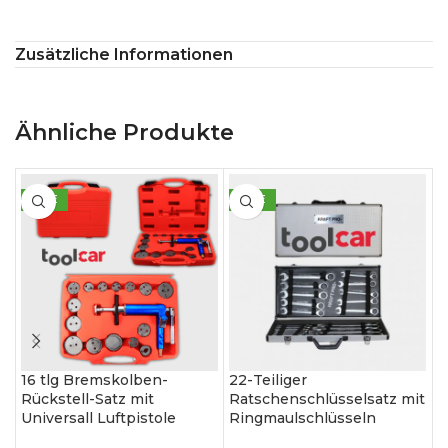
Zusätzliche Informationen
Ähnliche Produkte
SALE
SALE
16 tlg Bremskolben-
22-Teiliger
D
Rückstell-Satz mit
Ratschenschlüsselsatz mit
S
Universall Luftpistole
Ringmaulschlüsseln
W
1