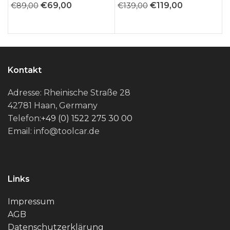
Ursprünglicher
Aktueller
Ursprünglicher
Aktueller
€
69,00
€
119,00
€
89,00
€
139,00
€
Preis
Preis
Preis
Preis
war:
ist:
war:
ist:
€89,00
€69,00.
€139,00
€119,00.
Kontakt
Adresse: Rheinische Straße 28
42781 Haan, Germany
Telefon:
+49 (0) 1522 275 30 00
Email: info@toolcar.de
Links
Impressum
AGB
Datenschutzerklärung