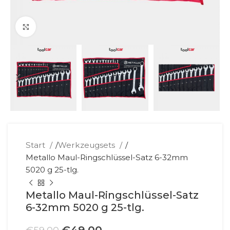
Klick zum Vergrößern
Start
/
Werkzeugsets
/
Metallo Maul-Ringschlüssel-Satz 6-32mm
5020 g 25-tlg.
Metallo Maul-Ringschlüssel-Satz
6-32mm 5020 g 25-tlg.
Ursprünglicher
Aktueller
€
49,00