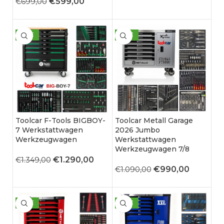
€
599,00
€
699,00
SALE
SALE
Toolcar F-Tools BIGBOY-
Toolcar Metall Garage
7 Werkstattwagen
2026 Jumbo
Werkzeugwagen
Werkstattwagen
Werkzeugwagen 7/8
€
1.290,00
€
1.349,00
€
990,00
€
1.090,00
SALE
SALE