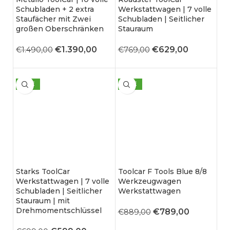
Schubladen + 2 extra
Werkstattwagen | 7 volle
Staufächer mit Zwei
Schubladen | Seitlicher
großen Oberschränken
Stauraum
€
1.390,00
€
629,00
€
1.490,00
€
769,00
SALE
SALE
Starks ToolCar
Toolcar F Tools Blue 8/8
Werkstattwagen | 7 volle
Werkzeugwagen
Schubladen | Seitlicher
Werkstattwagen
Stauraum | mit
Drehmomentschlüssel
€
789,00
€
889,00