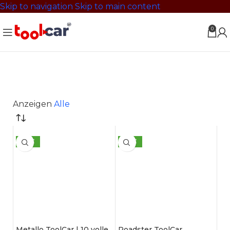
Skip to navigation
Skip to main content
0
Anzeigen
Alle
SALE
SALE
Metallo ToolCar | 10 volle
Roadster ToolCar