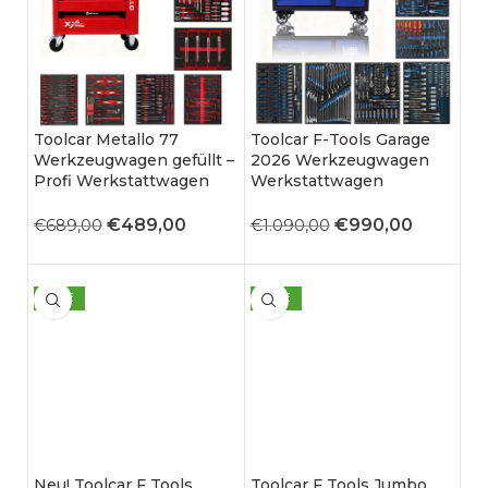
Toolcar Metallo 77
Toolcar F-Tools Garage
Werkzeugwagen gefüllt –
2026 Werkzeugwagen
Profi Werkstattwagen
Werkstattwagen
€
489,00
€
990,00
€
689,00
€
1.090,00
SALE
SALE
Neu! Toolcar F Tools
Toolcar F Tools Jumbo