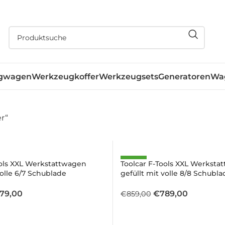
gwagen
Werkzeugkoffer
Werkzeugsets
Generatoren
Wa
r“
SALE
ools XXL Werkstattwagen
Toolcar F-Tools XXL Werksta
volle 6/7 Schublade
gefüllt mit volle 8/8 Schubla
sprünglicher
Aktueller
Ursprünglicher
Aktueller
79,00
€
789,00
€
859,00
is
Preis
Preis
Preis
:
ist:
war:
ist: