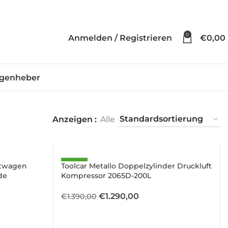
0
Anmelden / Registrieren
€
0,00
genheber
Anzeigen
Alle
SALE
ttwagen
Toolcar Metallo Doppelzylinder Druckluft
de
Kompressor 2065D-200L
Ursprünglicher
Aktueller
€
1.290,00
€
1.390,00
Preis
Preis
war:
ist: