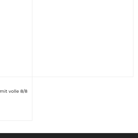
€1.390,00
€1.290,00.
it volle 8/8