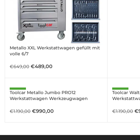
€6
Metallo XXL Werkstattwagen gefüllt mit
volle 6/7
Ursprünglicher
Aktueller
€
489,00
€
649,00
Preis
Preis
war:
ist:
€649,00
€489,00.
SALE
SALE
Toolcar Metallo Jumbo PRO12
Toolcar Wal
Werkstattwagen Werkzeugwagen
Werkstatt
Ursprünglicher
Aktueller
Ur
€
990,00
€
€
1.190,00
€
1.190,00
Preis
Preis
Pr
war:
ist:
wa
€1.190,00
€990,00.
€1