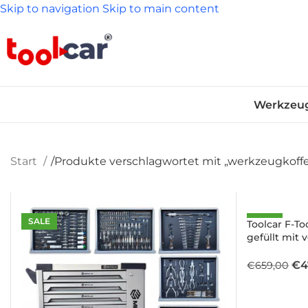
Skip to navigation
Skip to main content
Werkzeu
Start
/
Produkte verschlagwortet mit „werkzeugkoffe
SALE
SALE
Toolcar F-T
gefüllt mit 
Ur
€
4
€
659,00
Pre
war