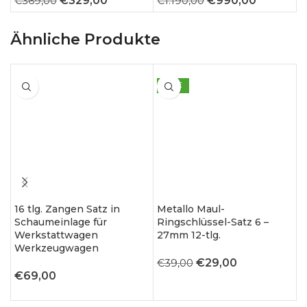
€
329,00
€
990,00
€
369,00
€
1.190,00
Preis
Preis
Preis
Preis
war:
ist:
war:
ist:
Ähnliche Produkte
€369,00
€329,00.
€1.190,00
€990,00.
SALE
16 tlg. Zangen Satz in
Metallo Maul-
M
Schaumeinlage für
Ringschlüssel-Satz 6 –
R
Werkstattwagen
27mm 12-tlg.
3
Werkzeugwagen
Ursprünglicher
Aktueller
€
29,00
€
39,00
€
€
69,00
Preis
Preis
war:
ist: