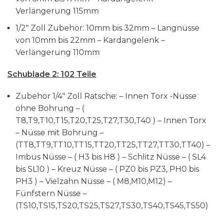
Verlängerung 115mm
1/2″ Zoll Zubehör: 10mm bis 32mm – Langnüsse
von 10mm bis 22mm – Kardangelenk –
Verlängerung 110mm
Schublade 2: 102 Teile
Zubehör 1/4″ Zoll Ratsche: – Innen Torx -Nüsse
ohne Bohrung – (
T8,T9,T10,T15,T20,T25,T27,T30,T40 ) – Innen Torx
– Nüsse mit Bohrung –
(TT8,TT9,TT10,TT15,TT20,TT25,TT27,TT30,TT40) –
Imbus Nüsse – ( H3 bis H8 ) – Schlitz Nüsse – ( SL4
bis SL10 ) – Kreuz Nüsse – ( PZ0 bis PZ3, PH0 bis
PH3 ) – Vielzahn Nüsse – ( M8,M10,M12) –
Fünfstern Nüsse –
(TS10,TS15,TS20,TS25,TS27,TS30,TS40,TS45,TS50)