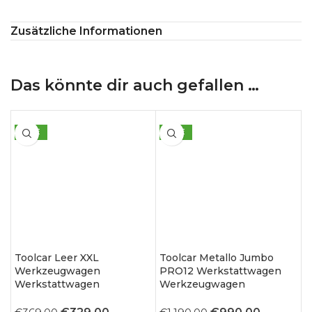
Zusätzliche Informationen
Das könnte dir auch gefallen …
SALE
SALE
Toolcar Leer XXL
Toolcar Metallo Jumbo
Werkzeugwagen
PRO12 Werkstattwagen
Werkstattwagen
Werkzeugwagen
Ursprünglicher
Aktueller
Ursprünglicher
Aktuelle