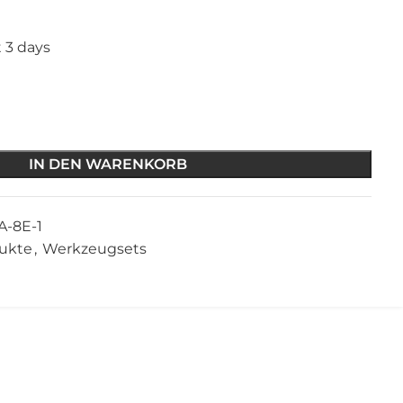
t 3 days
IN DEN WARENKORB
A-8E-1
dukte
,
Werkzeugsets