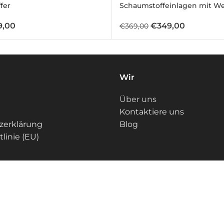
fer
Schaumstoffeinlagen mit W
9,00
€
349,00
€
369,00
)
Wir
Über uns
Kontaktiere uns
zerklärung
Blog
25, T27, T30, T40 )
linie (EU)
0, TT25, TT27, TT30, TT40)
0, TS45, TS50)