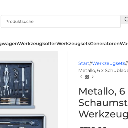
gwagen
Werkzeugkoffer
Werkzeugsets
Generatoren
Wa
Start
/
Werkzeugsets
/
Metallo, 6 x Schubla
Metallo, 
Schaumsto
Werkzeu