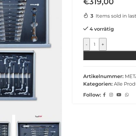
€
319,00
3
Items sold in las
4 vorrätig
-
+
Artikelnummer:
MET
Kategorien:
Alle Pro
Follow: