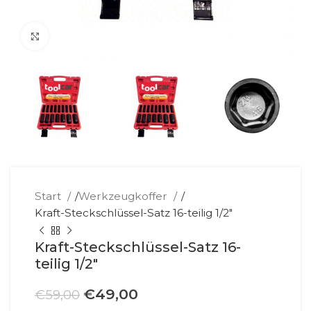
Klick zum Vergrößern
Start
/
Werkzeugkoffer
/
Kraft-Steckschlüssel-Satz 16-teilig 1/2″
Kraft-Steckschlüssel-Satz 16-
teilig 1/2″
Ursprünglicher
Aktueller
€
49,00
€
59,00
Preis
Preis