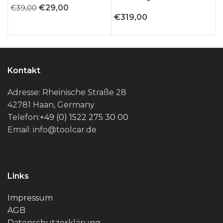
Ursprünglicher
Aktueller
€
29,00
€
39,00
€
319,00
€
Preis
Preis
war:
ist:
€39,00
€29,00.
Kontakt
Adresse: Rheinische Straße 28
42781 Haan, Germany
Telefon:
+49 (0) 1522 275 30 00
Email: info@toolcar.de
Links
Impressum
AGB
Datenschutzerklärung