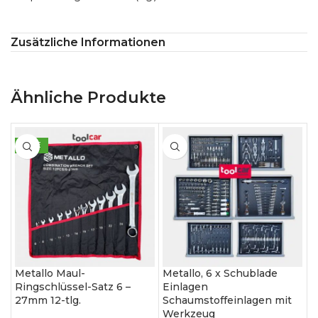
Zusätzliche Informationen
Ähnliche Produkte
SALE
Metallo Maul-
Metallo, 6 x Schublade
M
Ringschlüssel-Satz 6 –
Einlagen
E
27mm 12-tlg.
Schaumstoffeinlagen mit
S
Werkzeug
W