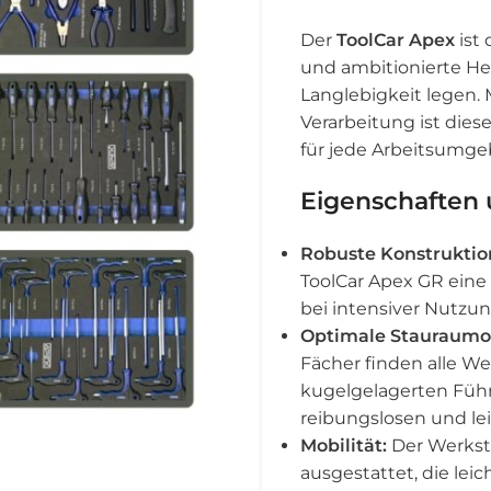
Der
ToolCar Apex
ist
und ambitionierte He
Langlebigkeit legen.
Verarbeitung ist die
für jede Arbeitsumg
Eigenschaften u
Robuste Konstruktio
ToolCar Apex GR eine 
bei intensiver Nutzun
Optimale Stauraumor
Fächer finden alle We
kugelgelagerten Füh
reibungslosen und lei
Mobilität:
Der Werkst
ausgestattet, die le