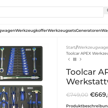
gwagen
Werkzeugkoffer
Werkzeugsets
Generatoren
Wa
Start
/
Werkzeugwag
Toolcar APEX Werkze
Toolcar 
Werkstatt
€
669
€
749,00
Produktbeschreibung