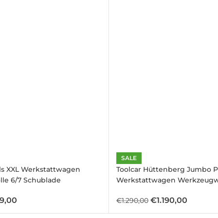
)
)
SALE
ols XXL Werkstattwagen
Toolcar Hüttenberg Jumbo P
olle 6/7 Schublade
Werkstattwagen Werkzeug
9,00
€
1.190,00
€
1.290,00