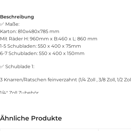
Beschreibung
✅ Maße:
Karton: 810x480x785 mm
Mit Räder H: 960mm x B:460 x L: 860 mm
1-5 Schubladen: 550 x 400 x 75mm
6-7 Schubladen: 550 x 400 x 150mm
✅ Schublade 1:
3 Knarren/Ratschen feinverzahnt (1/4 Zoll , 3/8 Zoll, 1/2 Zol
1/4″ Zoll Zubehör
13 Nüsse von 4mm bis 14mm ( alle gängigen Größen )
11 Langnüsse 4mm – 13mm (alle gängigen Größen)
Ähnliche Produkte
Kardangelenk
Verlängerung 65mm