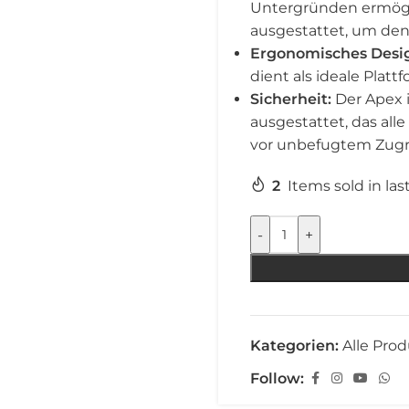
Untergründen ermögli
ausgestattet, um den
Ergonomisches Desi
dient als ideale Plat
Sicherheit:
Der Apex i
ausgestattet, das all
vor unbefugtem Zugri
2
Items sold in las
-
+
Kategorien:
Alle Pro
Follow: