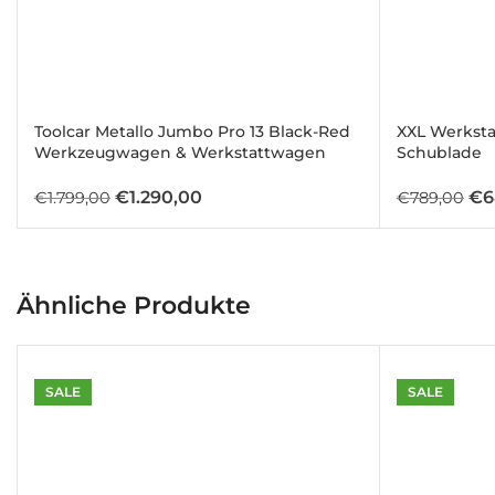
Schublade 7: Bit-Steckschlüsselsatz
Schublade 1
10 Stück 1/4DR tiefe Steckschlüsseleinsätze
4-5-6-7-8-9-10-11-12-13mm
Toolcar Metallo Jumbo Pro 13 Black-Red
XXL Werksta
Werkzeugwagen & Werkstattwagen
Schublade
10 Stück 1/4DR-Steckschlüsseleinsätze
5-5 . 5-6-7-8-9-10-11-12-13mm
€
1.290,00
€
6
€
1.799,00
€
789,00
16 Stück 3/8DR Stecknüsse
8-9-10-11-12-13-14-15-16-17-18-19-20-21-22-24mm
20 Stück 1/2DR-Steckschlüsseleinsätze
10-11-12-13-14-15-16-17-18-19-20-21-22-23-24-25-26-27-
Ähnliche Produkte
1 Stück 3/8 Zündkerzenstecker: 21 mm
2 Stück 1/2 Zündkerzeneinsätze: 21 mm, 16 mm
3 Stück Universalgelenk 1/4 & 1/2 & 3/8
SALE
SALE
2 Stück Verlängerungsstange 1/4 2′ & 4′
2 Stück Verlängerungsstange 1/2 5′ & 10′
2 Stück Verlängerungsstange 3/8 3′ & 6′
1 Stück Bitgriff