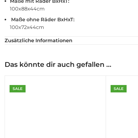
Maße mit Räder BxHxT:
100x88x44cm
Maße ohne Räder BxHxT:
100x72x44cm
Gewicht:
Zusätzliche Informationen
89Kg
Das könnte dir auch gefallen …
Schublade 1: Stecknüsse + Ratschen
Schublade 2: Kraft-Steckschlüsselsatz
SALE
SALE
Schublade 3: Schraubenschlüssel
Schublade 4: Schraubendreher
Schublade 5: Krückengriff + Zange
Schublade 6: Meißel + Hämmer