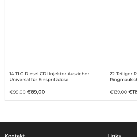
* Vorspanngerät
* Spindel mit Spannhülsenbetätigung
* Rückstellwerkzeug
* Zentrierdorne
* 2 x Werkzeuggriffe
* Druckschraube
* 20 x Gewindebolzen
* Rändelmuttern
* Zentrierhülsen
* Kunststoffkoffer
14-TLG Diesel CDI Injektor Auszieher
22-Teiliger 
Universal für Einspritzdüse
Ringmaulsch
Ursprünglicher
Aktueller
Urs
€
89,00
€
1
€
99,00
€
139,00
Preis
Preis
Pre
war:
ist:
war
€99,00
€89,00.
€13
Kontakt
Links