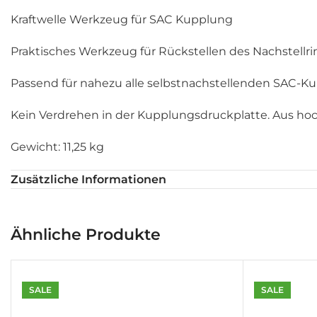
Kraftwelle Werkzeug für SAC Kupplung
Praktisches Werkzeug für Rückstellen des Nachstellr
Passend für nahezu alle selbstnachstellenden SAC-Ku
Kein Verdrehen in der Kupplungsdruckplatte. Aus ho
Gewicht: 11,25 kg
Maße: 48 x 38 x 11 cm
Zusätzliche Informationen
Geeignet für die meisten Fahrzeuge wie:
Ähnliche Produkte
* VW, BMW, Ford, Opel, Mercedes und Renault
Inhalt:
SALE
SALE
* 1 x Werkzeug-Set für selbst nachstellende SAC Kup