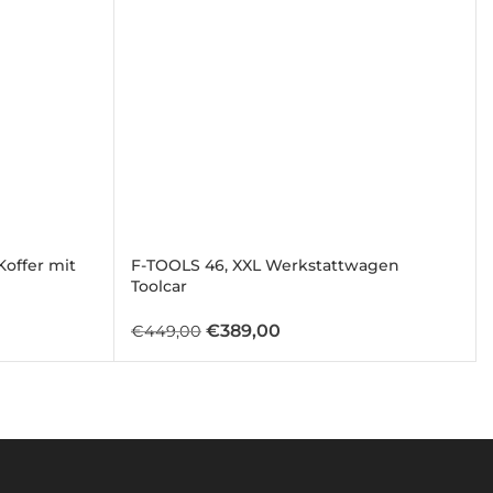
Koffer mit
F-TOOLS 46, XXL Werkstattwagen
Toolcar
Ursprünglicher
Aktueller
€
389,00
€
449,00
Preis
Preis
war:
ist:
€449,00
€389,00.